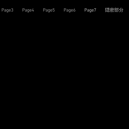
Page3
Page4
Page5
Page6
Page7
隠密部分